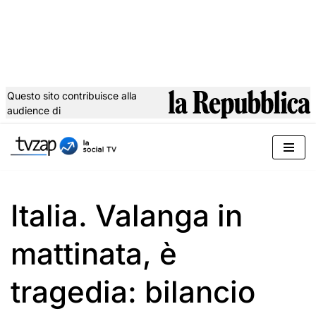
Questo sito contribuisce alla
audience di
Vai
al
contenuto
Italia. Valanga in
mattinata, è
tragedia: bilancio