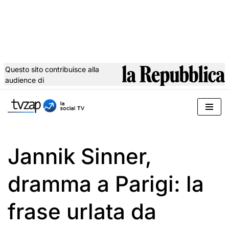
Questo sito contribuisce alla
audience di
Vai
al
contenuto
Jannik Sinner,
dramma a Parigi: la
frase urlata da