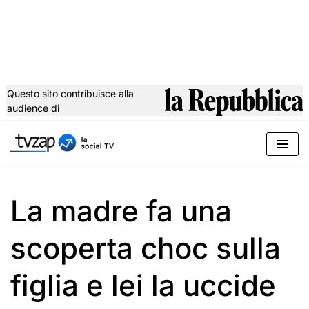
Questo sito contribuisce alla
audience di
Vai
al
contenuto
La madre fa una
scoperta choc sulla
figlia e lei la uccide