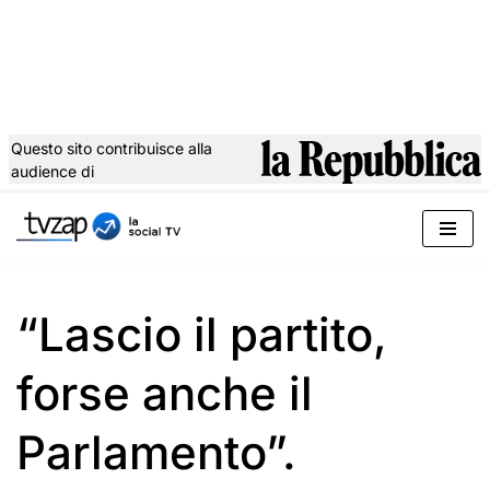
Questo sito contribuisce alla
audience di
Vai
al
contenuto
“Lascio il partito,
forse anche il
Parlamento”.