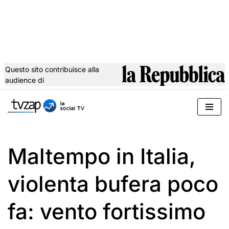
Questo sito contribuisce alla
audience di
Vai
al
contenuto
Maltempo in Italia,
violenta bufera poco
fa: vento fortissimo