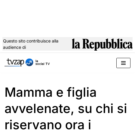
Questo sito contribuisce alla
audience di
Vai
al
contenuto
Mamma e figlia
avvelenate, su chi si
riservano ora i