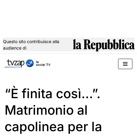
Questo sito contribuisce alla
audience di
Vai
al
contenuto
“È finita così…”.
Matrimonio al
capolinea per la