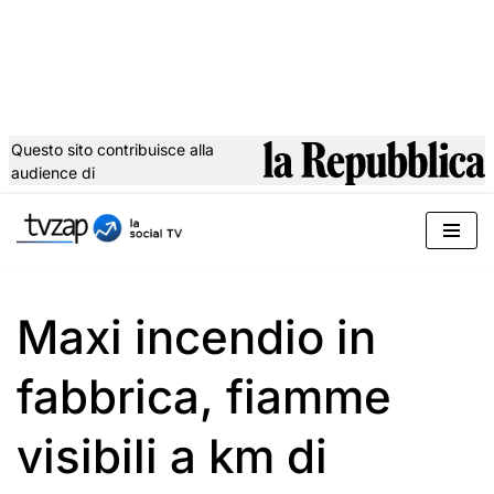
Questo sito contribuisce alla
audience di
Vai
al
contenuto
Maxi incendio in
fabbrica, fiamme
visibili a km di