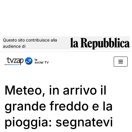
Questo sito contribuisce alla
audience di
Vai
al
contenuto
Meteo, in arrivo il
grande freddo e la
pioggia: segnatevi