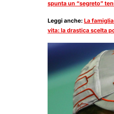
spunta un “segreto” ten
Leggi anche:
La famigli
vita: la drastica scelta p