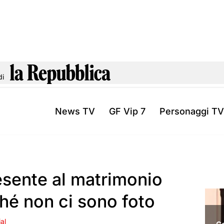
di
News TV
GF Vip 7
Personaggi TV
sente al matrimonio
rché non ci sono foto
al