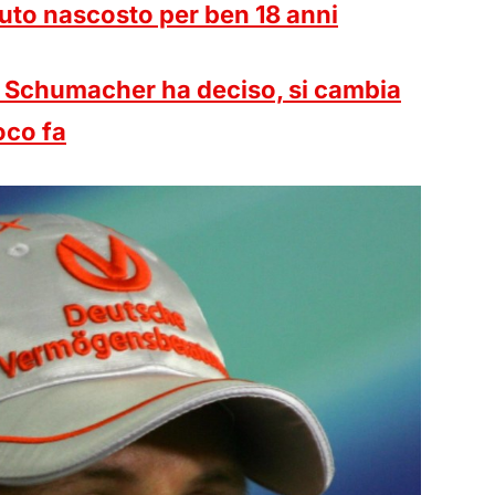
uto nascosto per ben 18 anni
a Schumacher ha deciso, si cambia
oco fa