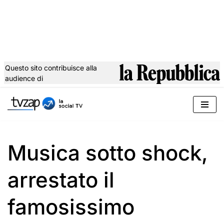
Questo sito contribuisce alla
audience di
Vai
al
contenuto
Musica sotto shock,
arrestato il
famosissimo