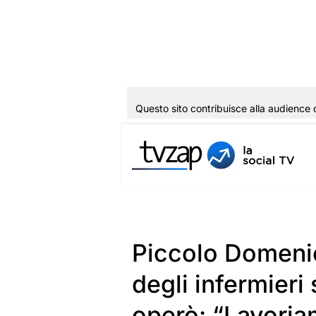
Questo sito contribuisce alla audience 
Vai
al
contenuto
Piccolo Domenic
degli infermieri
operò: “Lavoria