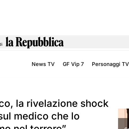
di
News TV
GF Vip 7
Personaggi TV
o, la rivelazione shock
 sul medico che lo
mo nel terrore”