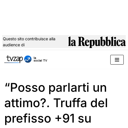
Questo sito contribuisce alla
audience di
Vai
al
contenuto
“Posso parlarti un
attimo?. Truffa del
prefisso +91 su