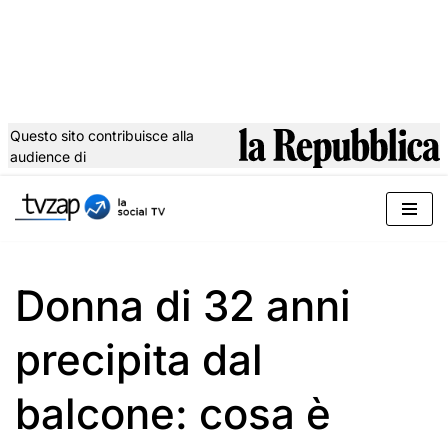
Questo sito contribuisce alla
audience di
Vai
al
contenuto
Donna di 32 anni
precipita dal
balcone: cosa è