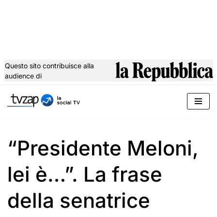
Questo sito contribuisce alla
audience di
Vai
al
contenuto
“Presidente Meloni,
lei è…”. La frase
della senatrice