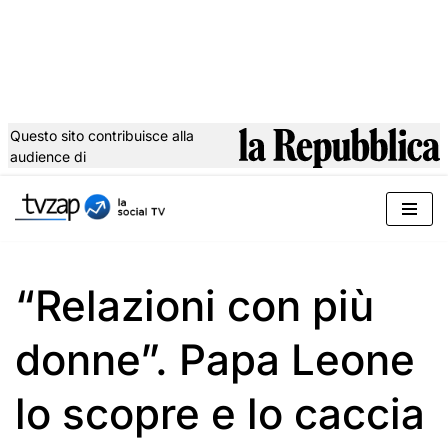
Questo sito contribuisce alla
audience di
Vai
al
contenuto
“Relazioni con più
donne”. Papa Leone
lo scopre e lo caccia