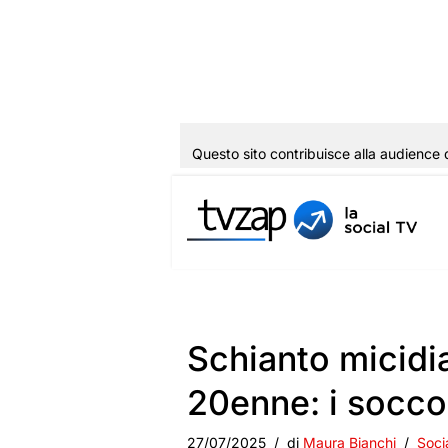
Questo sito contribuisce alla audience 
Vai
al
contenuto
Schianto micidia
20enne: i soccor
27/07/2025
di
Maura Bianchi
Soci