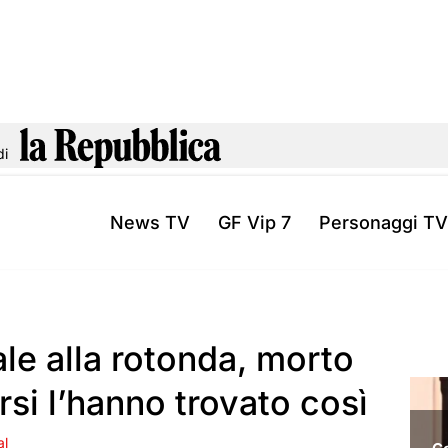
di
News TV
GF Vip 7
Personaggi TV
le alla rotonda, morto
si l’hanno trovato così
al