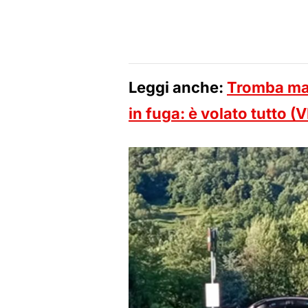
Leggi anche:
Tromba mar
in fuga: è volato tutto (