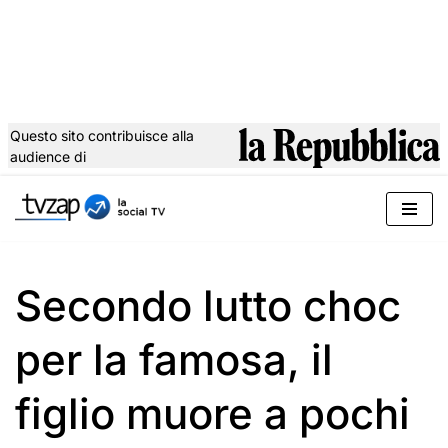
Questo sito contribuisce alla
audience di
Vai
al
contenuto
Secondo lutto choc
per la famosa, il
figlio muore a pochi