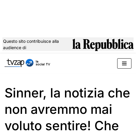
Questo sito contribuisce alla
audience di
Vai
al
contenuto
Sinner, la notizia che
non avremmo mai
voluto sentire! Che