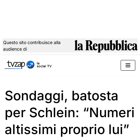
Questo sito contribuisce alla
audience di
Vai
al
contenuto
Sondaggi, batosta
per Schlein: “Numeri
altissimi proprio lui”