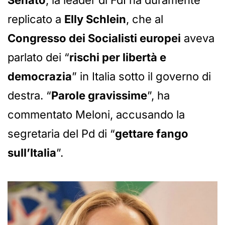
Senato
, la leader di FdI ha duramente
replicato a
Elly Schlein
, che al
Congresso dei Socialisti europei
aveva
parlato dei “
rischi per libertà e
democrazia
” in Italia sotto il governo di
destra. “
Parole gravissime
”, ha
commentato Meloni, accusando la
segretaria del Pd di “
gettare fango
sull’Italia
”.