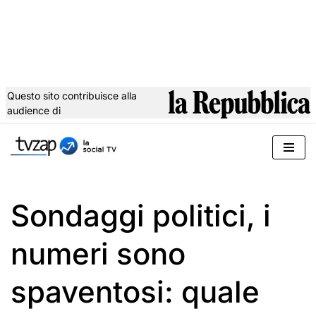
Questo sito contribuisce alla
audience di
Vai
al
contenuto
Sondaggi politici, i
numeri sono
spaventosi: quale