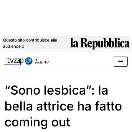
Questo sito contribuisce alla
audience di
Vai
al
contenuto
“Sono lesbica”: la
bella attrice ha fatto
coming out