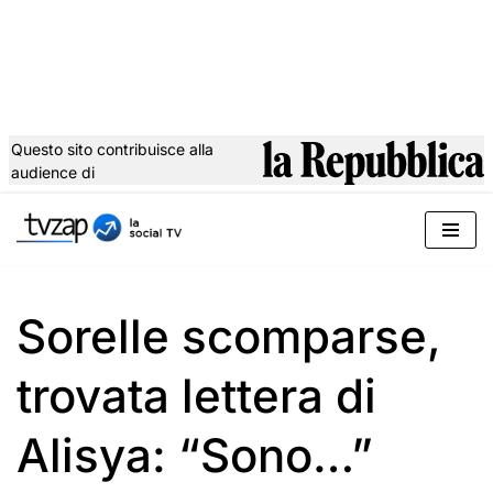
Questo sito contribuisce alla
audience di
Vai
al
contenuto
Sorelle scomparse,
trovata lettera di
Alisya: “Sono…”