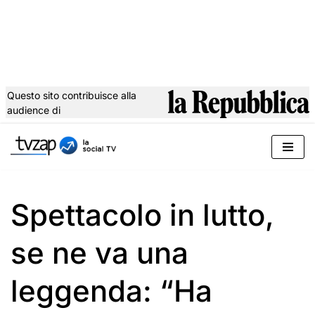
Questo sito contribuisce alla
audience di
Vai
al
contenuto
Spettacolo in lutto,
se ne va una
leggenda: “Ha