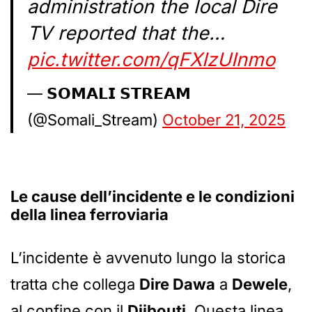
administration the local Dire
TV reported that the…
pic.twitter.com/qFXIzUInmo
— 𝗦𝗢𝗠𝗔𝗟𝗜 𝗦𝗧𝗥𝗘𝗔𝗠
(@Somali_Stream)
October 21, 2025
Le cause dell’incidente e le condizioni
della linea ferroviaria
L’incidente è avvenuto lungo la storica
tratta che collega
Dire Dawa
a
Dewele
,
al confine con il
Djibouti
. Questa linea,