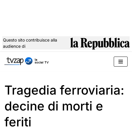
Questo sito contribuisce alla
audience di
Vai
al
contenuto
Tragedia ferroviaria:
decine di morti e
feriti