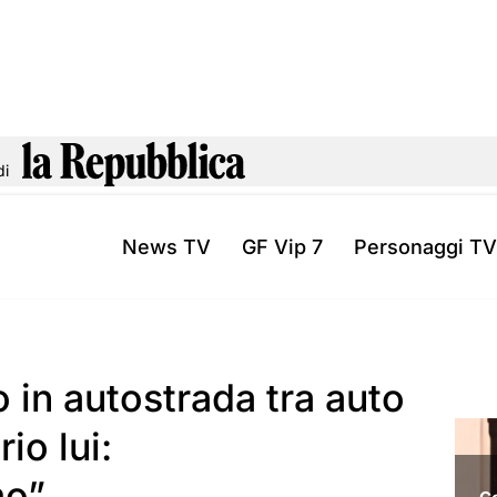
di
News TV
GF Vip 7
Personaggi TV
 in autostrada tra auto
io lui:
mo”