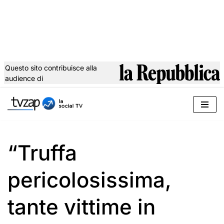
Questo sito contribuisce alla
audience di
Vai
al
contenuto
“Truffa
pericolosissima,
tante vittime in