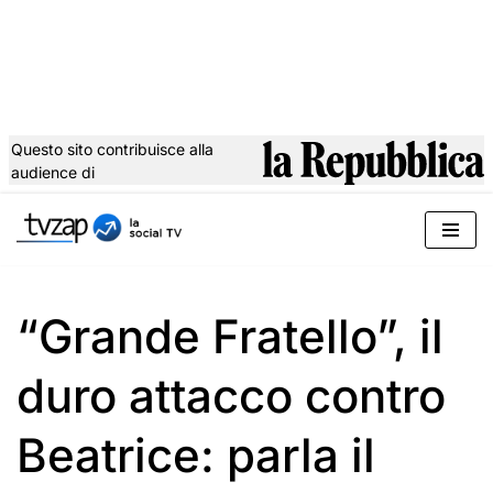
Questo sito contribuisce alla
audience di
Vai
al
contenuto
“Grande Fratello”, il
duro attacco contro
Beatrice: parla il