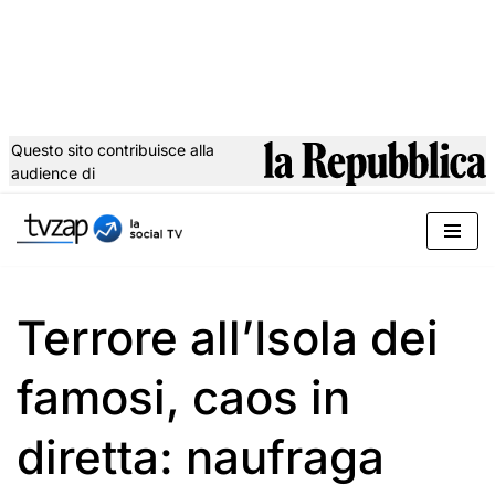
Questo sito contribuisce alla
audience di
Vai
al
contenuto
Terrore all’Isola dei
famosi, caos in
diretta: naufraga