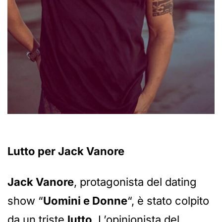
Lutto per Jack Vanore
Jack Vanore
, protagonista del dating
show “
Uomini e Donne
“, è stato colpito
da un triste
lutto
. L’opinionista del