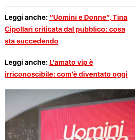
Leggi anche:
“Uomini e Donne”, Tina
Cipollari criticata dal pubblico: cosa
sta succedendo
Leggi anche:
L’amato vip è
irriconoscibile: com’è diventato oggi