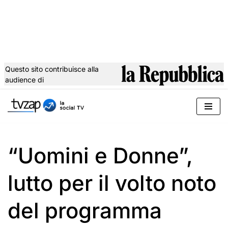
Questo sito contribuisce alla
audience di
Vai
al
contenuto
“Uomini e Donne”,
lutto per il volto noto
del programma