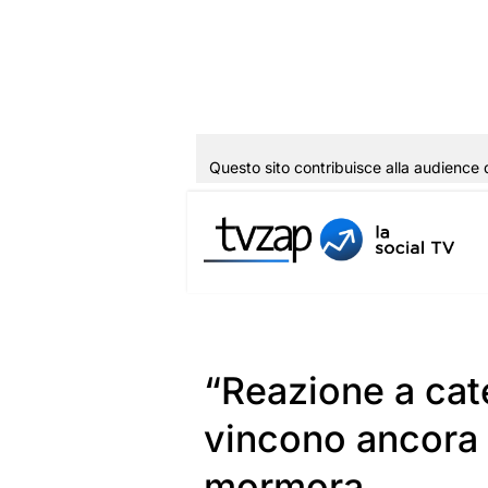
Questo sito contribuisce alla audience 
Vai
al
contenuto
“Reazione a cat
vincono ancora 
mormora