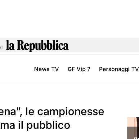
di
News TV
GF Vip 7
Personaggi TV
ena”, le campionesse
ma il pubblico