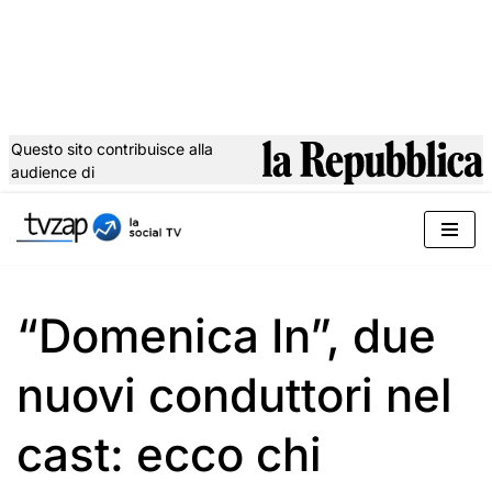
Questo sito contribuisce alla
audience di
Vai
al
contenuto
“Domenica In”, due
nuovi conduttori nel
cast: ecco chi