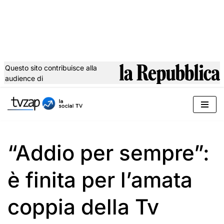
Questo sito contribuisce alla
audience di
Vai
al
contenuto
“Addio per sempre”:
è finita per l’amata
coppia della Tv