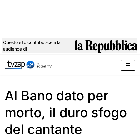
Questo sito contribuisce alla
audience di
Vai
al
contenuto
Al Bano dato per
morto, il duro sfogo
del cantante