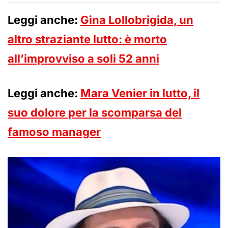
Leggi anche:
Gina Lollobrigida, un
altro straziante lutto: è morto
all’improvviso a soli 52 anni
Leggi anche:
Mara Venier in lutto, il
suo dolore per la scomparsa del
famoso manager