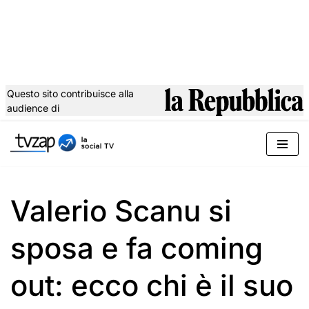
Questo sito contribuisce alla
audience di
Vai
al
contenuto
Valerio Scanu si
sposa e fa coming
out: ecco chi è il suo