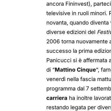
ancora Fininvest), partec
televisive in ruoli minori
novanta, quando diventa v
diverse edizioni del
Festi
2006 torna nuovamente 
successo la prima edizi
Panicucci si è affermata 
di “
Mattino Cinque
“, fa
venerdì nella fascia mattu
programma dal 7 settembr
carriera
ha inoltre lavora
restando legata per diver