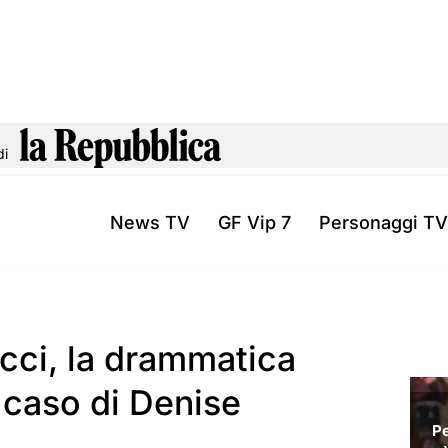
di
News TV
GF Vip 7
Personaggi TV
cci, la drammatica
 caso di Denise