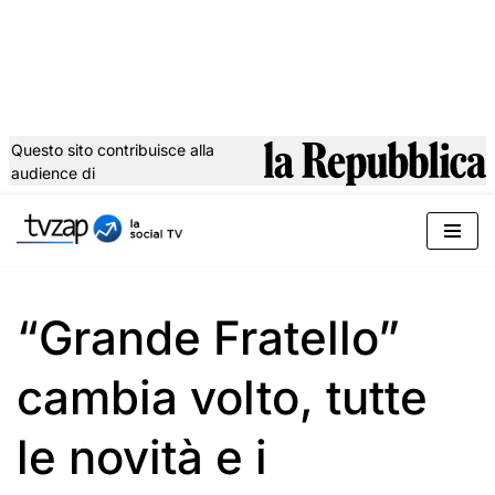
Questo sito contribuisce alla
audience di
Vai
al
contenuto
“Grande Fratello”
cambia volto, tutte
le novità e i