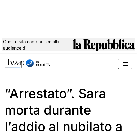
Questo sito contribuisce alla
audience di
Vai
al
contenuto
“Arrestato”. Sara
morta durante
l’addio al nubilato a