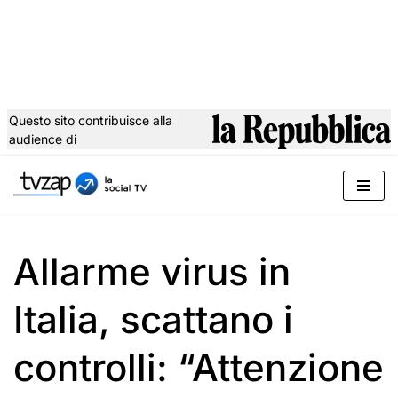
Questo sito contribuisce alla
audience di
Vai
al
contenuto
Allarme virus in
Italia, scattano i
controlli: “Attenzione