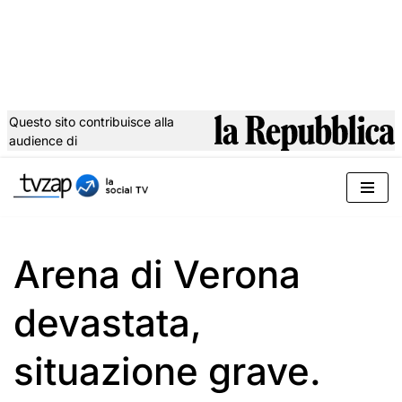
Questo sito contribuisce alla
audience di
Vai
al
contenuto
Arena di Verona
devastata,
situazione grave.