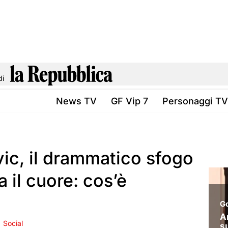
di
News TV
GF Vip 7
Personaggi TV
vic, il drammatico sfogo
a il cuore: cos’è
Social