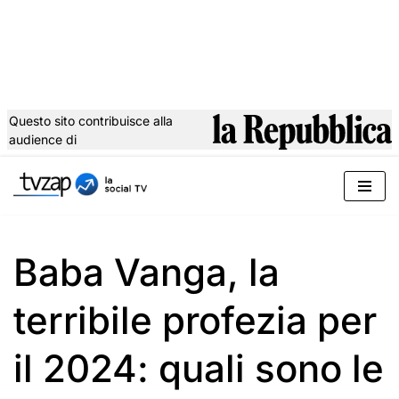
Questo sito contribuisce alla
audience di
Vai
al
contenuto
Baba Vanga, la
terribile profezia per
il 2024: quali sono le