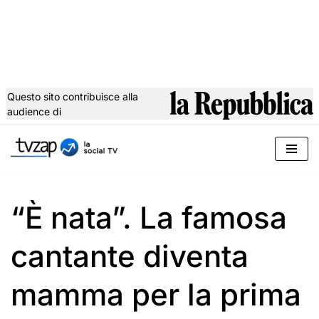
Questo sito contribuisce alla
audience di
Vai
al
contenuto
“È nata”. La famosa
cantante diventa
mamma per la prima