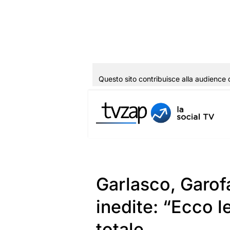
Questo sito contribuisce alla audience 
Vai
al
contenuto
Garlasco, Garof
inedite: “Ecco 
totale