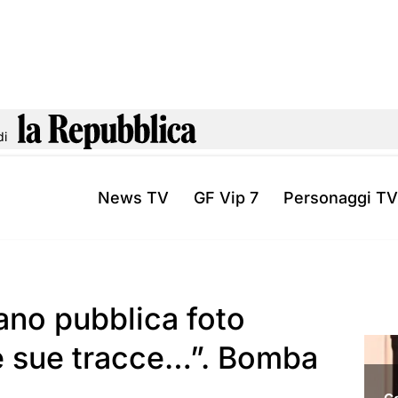
di
News TV
GF Vip 7
Personaggi TV
ano pubblica foto
le sue tracce…”. Bomba