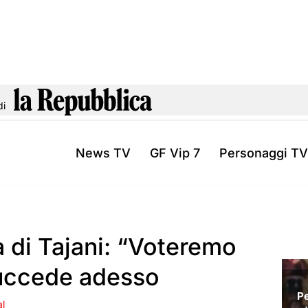
di
News TV
GF Vip 7
Personaggi TV
a di Tajani: “Voteremo
succede adesso
al