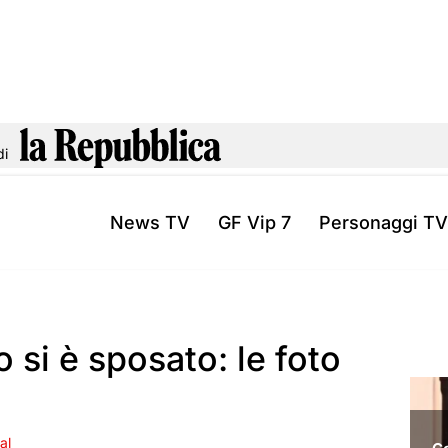
di
News TV
GF Vip 7
Personaggi TV
o si è sposato: le foto
al