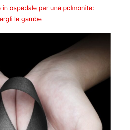
e in ospedale per una polmonite:
argli le gambe