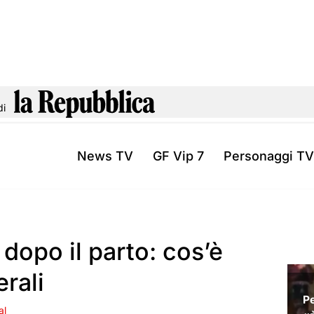
di
News TV
GF Vip 7
Personaggi TV
dopo il parto: cos’è
rali
al