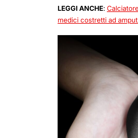
LEGGI ANCHE
:
Calciator
medici costretti ad amput