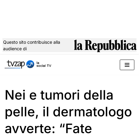
Questo sito contribuisce alla
audience di
Vai
al
contenuto
Nei e tumori della
pelle, il dermatologo
avverte: “Fate