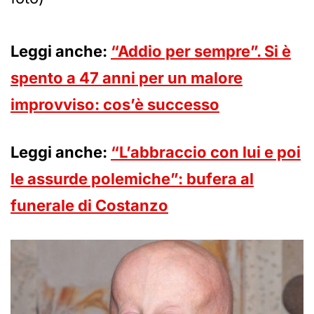
Leggi anche:
“Addio per sempre”. Si è
spento a 47 anni per un malore
improvviso: cos’è successo
Leggi anche:
“L’abbraccio con lui e poi
le assurde polemiche”: bufera al
funerale di Costanzo