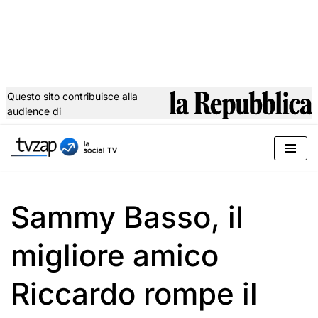
Questo sito contribuisce alla
audience di
Vai
al
contenuto
Sammy Basso, il
migliore amico
Riccardo rompe il