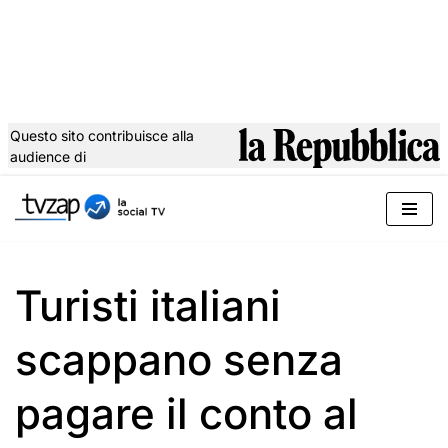
Questo sito contribuisce alla
audience di
Vai
al
contenuto
Turisti italiani
scappano senza
pagare il conto al